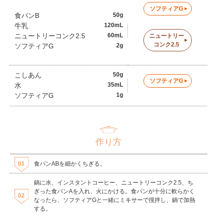
ソフティアG
食パンB
50g
牛乳
120mL
ニュートリーコンク2.5
60mL
ニュートリー
コンク2.5
ソフティアG
2g
こしあん
50g
ソフティアG
水
35mL
ソフティアG
1g
作り方
食パンABを細かくちぎる。
鍋に水、インスタントコーヒー、ニュートリーコンク2.5、ち
ぎった食パンAを入れ、火にかける。食パンが十分に軟らかく
なったら、ソフティアGと一緒にミキサーで撹拌し、鍋で加熱
する。